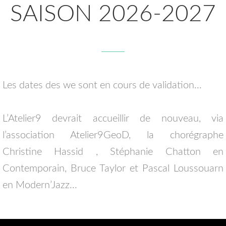
SAISON 2026-2027
Les dates des we sont en cours de validation...
L’Atelier9 devrait accueillir de nouveau, via
l’association Atelier9GeoD, la chorégraphe
Christine Hassid , Stéphanie Chatton en
Contemporain, Bruce Taylor et Pascal Loussouarn
en Modern’Jazz...