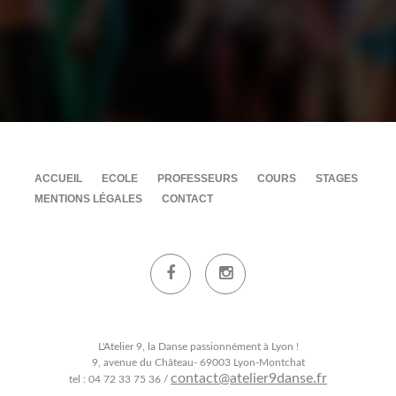
ACCUEIL
ECOLE
PROFESSEURS
COURS
STAGES
MENTIONS LÉGALES
CONTACT
L'Atelier 9, la Danse passionnément à Lyon !
9, avenue du Château- 69003 Lyon-Montchat
contact@atelier9danse.fr
tel : 04 72 33 75 36 /